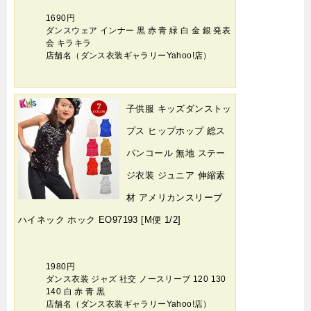
1690円
ダンスウェア インナー 黒 赤 青 緑 白 金 銀 発表
会 キラキラ
店舗名（ダンス衣装ギャラリーYahoo!店）
子供服 キッズダンストッ
プス ヒップホップ 総ス
パンコール 無地 ステー
ジ衣装 ジュニア 伸縮素
材 アメリカンスリーブ
ハイネック ホック EO97193 [M便 1/2]
1980円
ダンス衣装 ジャズ 社交 ノースリーブ 120 130
140 白 赤 青 黒
店舗名（ダンス衣装ギャラリーYahoo!店）