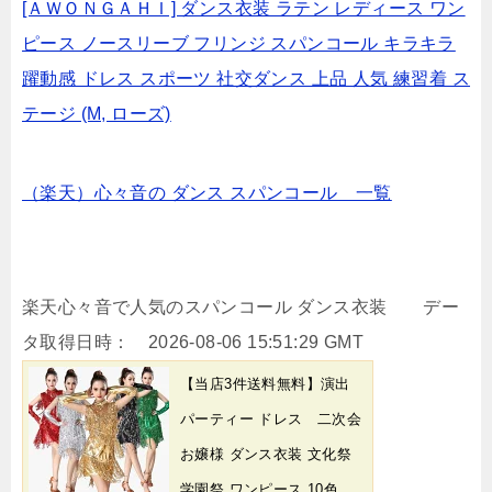
[ＡＷＯＮＧＡＨＩ] ダンス衣装 ラテン レディース ワン
ピース ノースリーブ フリンジ スパンコール キラキラ
躍動感 ドレス スポーツ 社交ダンス 上品 人気 練習着 ス
テージ (M, ローズ)
（楽天）心々音の ダンス スパンコール 一覧
楽天心々音で人気のスパンコール ダンス衣装 デー
タ取得日時： 2026-08-06 15:51:29 GMT
【当店3件送料無料】演出
パーティー ドレス 二次会
お嬢様 ダンス衣装 文化祭
学園祭 ワンピース 10色